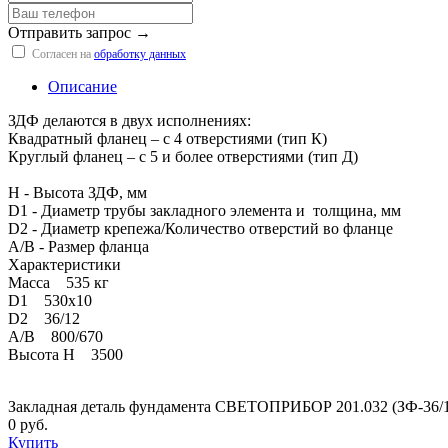
Отправить запрос →
Согласен на
обработку данных
Описание
ЗДФ делаются в двух исполнениях:
Квадратный фланец – с 4 отверстиями (тип К)
Круглый фланец – с 5 и более отверстиями (тип Д)
H - Высота ЗДФ, мм
D1 - Диаметр трубы закладного элемента и толщина, мм
D2 - Диаметр крепежа/Количество отверстий во фланце
A/B - Размер фланца
Характеристики
Масса 535 кг
D1 530х10
D2 36/12
A/B 800/670
Высота H 3500
Закладная деталь фундамента СВЕТОПРИБОР 201.032 (ЗФ-36/1
0 руб.
Купить