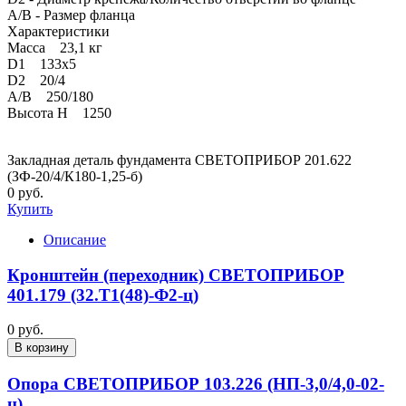
A/B - Размер фланца
Характеристики
Масса 23,1 кг
D1 133х5
D2 20/4
A/B 250/180
Высота H 1250
Закладная деталь фундамента СВЕТОПРИБОР 201.622
(ЗФ-20/4/К180-1,25-б)
0 руб.
Купить
Описание
Кронштейн (переходник) СВЕТОПРИБОР
401.179 (32.Т1(48)-Ф2-ц)
0 руб.
В корзину
Опора СВЕТОПРИБОР 103.226 (НП-3,0/4,0-02-
ц)