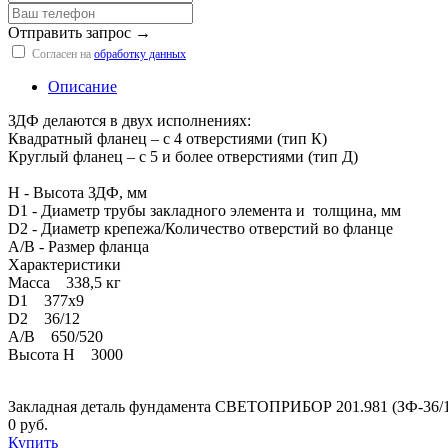
Отправить запрос →
Согласен на
обработку данных
Описание
ЗДФ делаются в двух исполнениях:
Квадратный фланец – с 4 отверстиями (тип К)
Круглый фланец – с 5 и более отверстиями (тип Д)
H - Высота ЗДФ, мм
D1 - Диаметр трубы закладного элемента и толщина, мм
D2 - Диаметр крепежа/Количество отверстий во фланце
A/B - Размер фланца
Характеристики
Масса 338,5 кг
D1 377х9
D2 36/12
A/B 650/520
Высота H 3000
Закладная деталь фундамента СВЕТОПРИБОР 201.981 (ЗФ-36/1
0 руб.
Купить