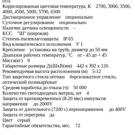
(93)
Коррелированная цветовая температура, К 2700, 3000, 3500,
4000, 4500, 5000, 5700, 6500
Дистанционное управление опционально
Суточное регулирование опционально
Наличие датчика освещенности -
КСС "Ш" (широкая)
Степень пылевлагозащиты IP 65
Вид климатического исполнения У 1
Крепление установка на трубу, диаметр до 50 мм
Диапазон рабочих температур, °С от - 45 до + 45
Масса(кг) 9
Габаритные размеры ДхШхВ(мм) 442 х 392 х 126
Рекомендуемая высота расположения (м) 5-12
Тип защитного стекла оптики борсиликатное стекло,
оптический поликарбонат
Средняя наработка до отказа (ч) 50 000
Количество светодиодных матриц, шт 4
Защита от кратковременных (8-20 мкс) импульсов
напряжения до 2000V
Защита от длительного (7200 с) перенапряжения до 400V
Защита от перегрева да
Цвет серый
Гарантийные обязательства, мес. 72