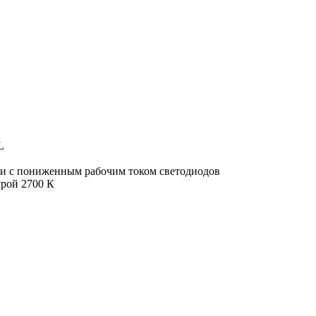
L
ии с пониженным рабочим током светодиодов
урой 2700 К