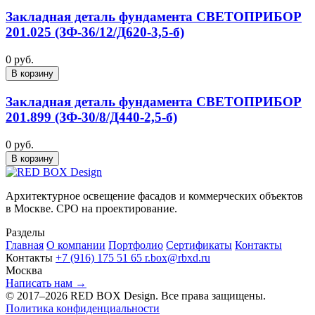
Закладная деталь фундамента СВЕТОПРИБОР
201.025 (ЗФ-36/12/Д620-3,5-б)
0 руб.
В корзину
Закладная деталь фундамента СВЕТОПРИБОР
201.899 (ЗФ-30/8/Д440-2,5-б)
0 руб.
В корзину
Архитектурное освещение фасадов и коммерческих объектов
в Москве. СРО на проектирование.
Разделы
Главная
О компании
Портфолио
Сертификаты
Контакты
Контакты
+7 (916) 175 51 65
r.box@rbxd.ru
Москва
Написать нам →
© 2017–2026 RED BOX Design. Все права защищены.
Политика конфиденциальности